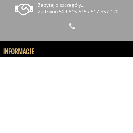
Zapytaj o szczegóły...
Zadzwoń 509-515-515 / 517-357-120
INFORMACJE
Polityka prywatności
Polityka cookies
Klauzula informacyjna RODO
Reklamacje
GODZINY OTWARCIA
9:30-18:00 - Poniedziałek
9:30-18:00 - Wtorek
9:30-18:00 - Środa
9:30-18:00 - Czwartek
9.30-18:00 - Piątek