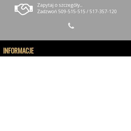
Zapytaj o szczegóły...
Zadzwoń 509-515-515 / 517-357-120
INFORMACJE
Polityka prywatności
Polityka cookies
Klauzula informacyjna RODO
Reklamacje
GODZINY OTWARCIA
9:30-18:00 - Poniedziałek
9:30-18:00 - Wtorek
9:30-18:00 - Środa
9:30-18:00 - Czwartek
9.30-18:00 - Piątek