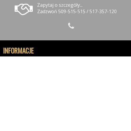
Zapytaj o szczegóły...
Zadzwoń 509-515-515 / 517-357-120
INFORMACJE
Polityka prywatności
Polityka cookies
Klauzula informacyjna RODO
Reklamacje
GODZINY OTWARCIA
9:30-18:00 - Poniedziałek
9:30-18:00 - Wtorek
9:30-18:00 - Środa
9:30-18:00 - Czwartek
9.30-18:00 - Piątek